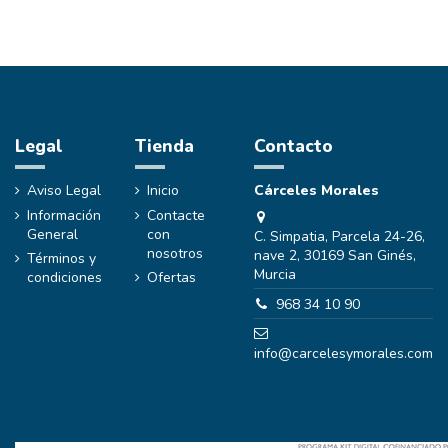
Legal
Tienda
Contacto
Aviso Legal
Inicio
Cárceles Morales
Información
Contacte
General
con
C. Simpatia, Parcela 24-26,
nosotros
nave 2, 30169 San Ginés,
Términos y
Murcia
condiciones
Ofertas
968 34 10 90
info@carcelesymorales.com