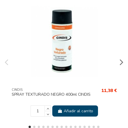
11,38 €
IS
CINDIS
AY TEXTURADO NEGRO 400ml CINDIS
CATALIZ
Añadir al carrito