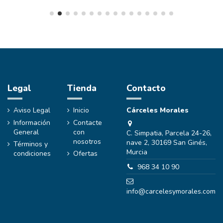
Legal
Tienda
Contacto
Aviso Legal
Inicio
Cárceles Morales
Información
Contacte
General
con
C. Simpatia, Parcela 24-26,
nosotros
nave 2, 30169 San Ginés,
Términos y
Murcia
condiciones
Ofertas
968 34 10 90
info@carcelesymorales.com